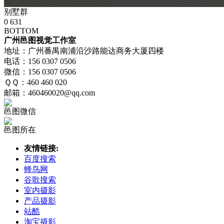
别墅群
0
631
BOTTOM
广州邑图视觉工作室
地址：广州番禺南浦沿沙路能达商务大厦四楼
电话：156 0307 0506
微信：156 0307 0506
ＱＱ：460 460 020
邮箱：460460020@qq.com
邑图微信
邑图所在
友情链接:
百度搜索
蜂鸟网
谷歌搜索
室内摄影
产品摄影
站酷
淘宝摄影