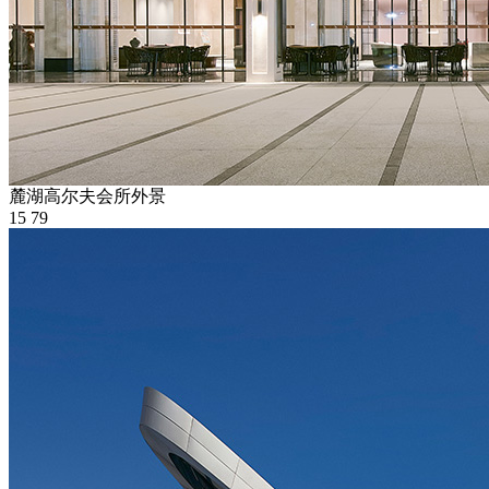
麓湖高尔夫会所外景
15
79