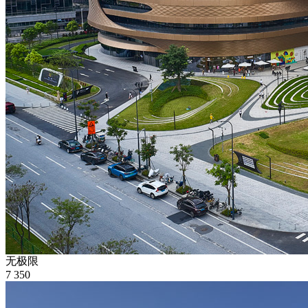
无极限
7
350